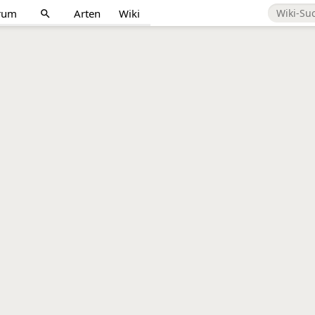
rum
Arten
Wiki
search