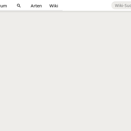
rum
Arten
Wiki
search