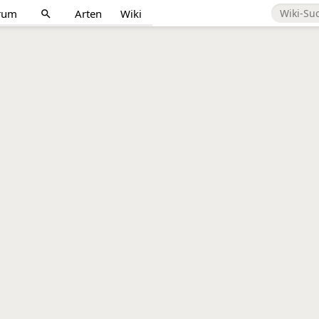
rum
Arten
Wiki
search