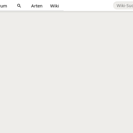
rum
Arten
Wiki
search