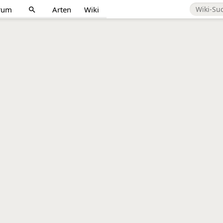
rum
Arten
Wiki
search