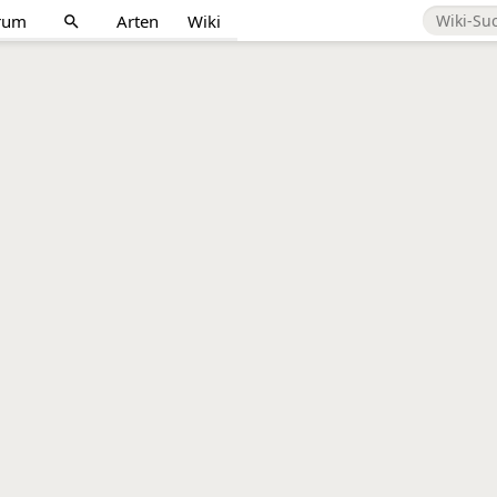
rum
Arten
Wiki
search