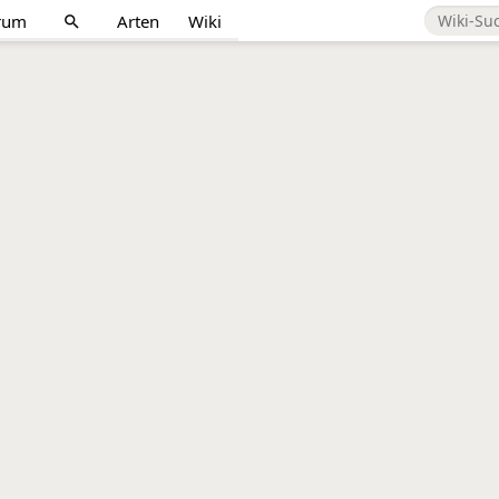
rum
Arten
Wiki
search