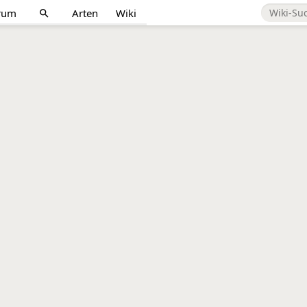
rum
Arten
Wiki
search