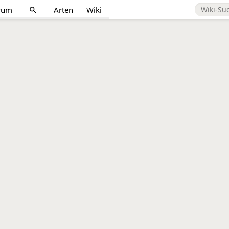
rum
Arten
Wiki
search