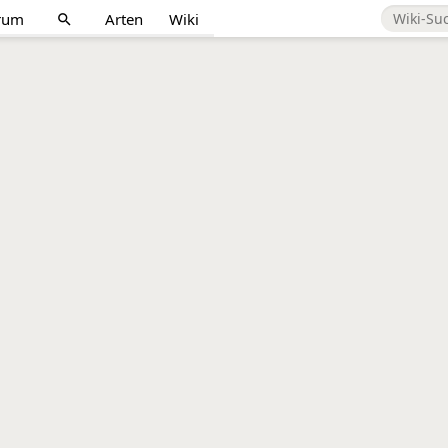
rum
Arten
Wiki
search