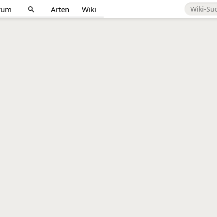
rum
Arten
Wiki
search