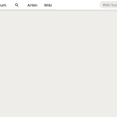
rum
Arten
Wiki
search