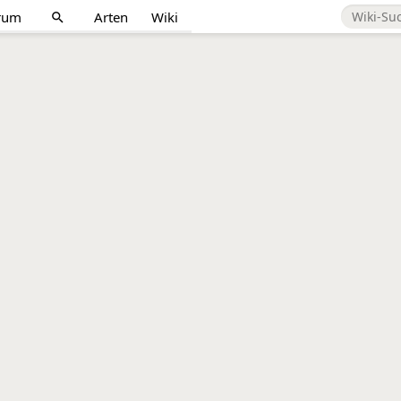
rum
Arten
Wiki
search