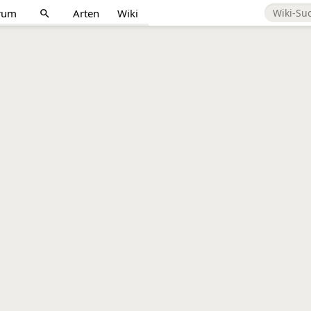
rum
Arten
Wiki
search