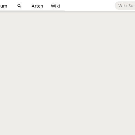
rum
Arten
Wiki
search