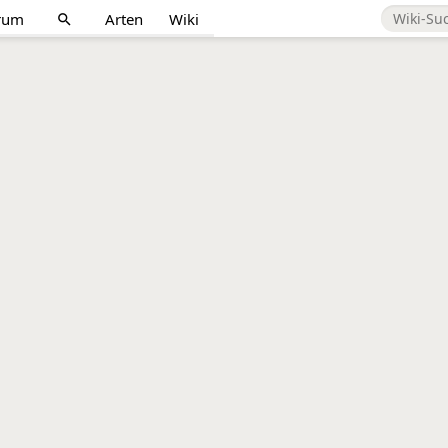
rum
Arten
Wiki
search