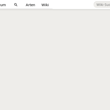
rum
Arten
Wiki
search