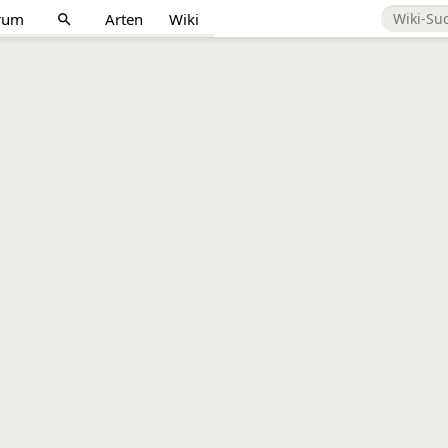
rum
Arten
Wiki
search