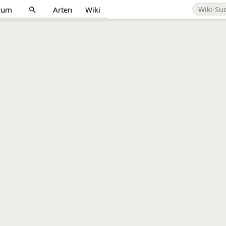
rum
Arten
Wiki
search