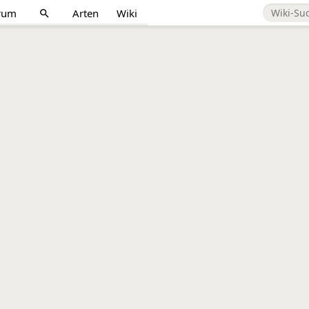
rum
Arten
Wiki
search