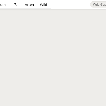
rum
Arten
Wiki
search