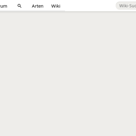
rum
Arten
Wiki
search