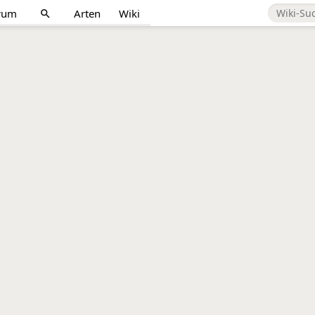
rum
Arten
Wiki
search