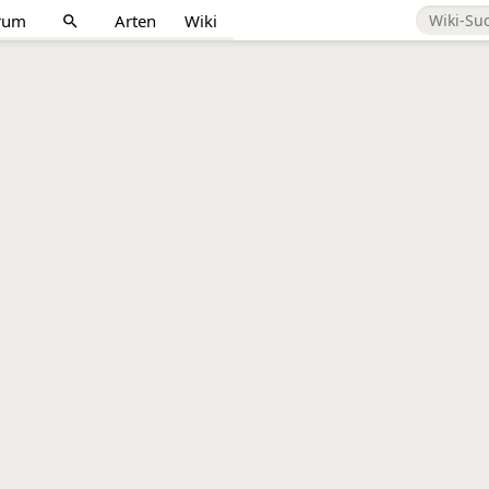
rum
Arten
Wiki
search