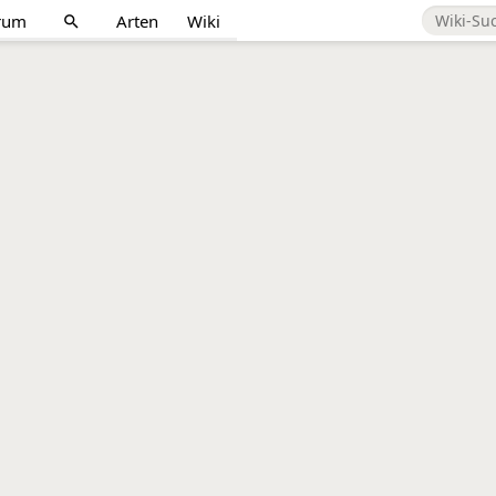
rum
Arten
Wiki
search