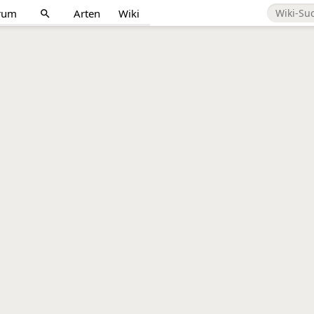
rum
Arten
Wiki
search