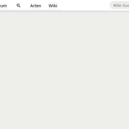
rum
Arten
Wiki
search