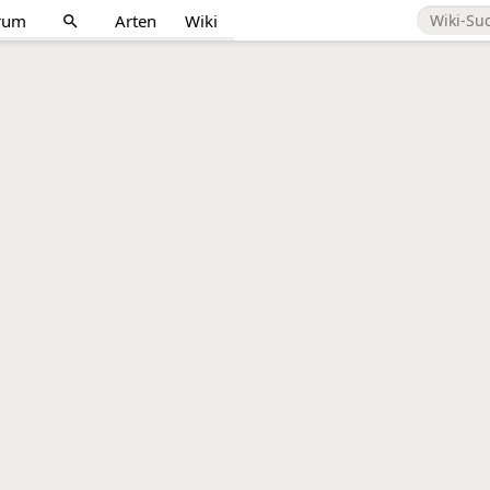
rum
Arten
Wiki
search