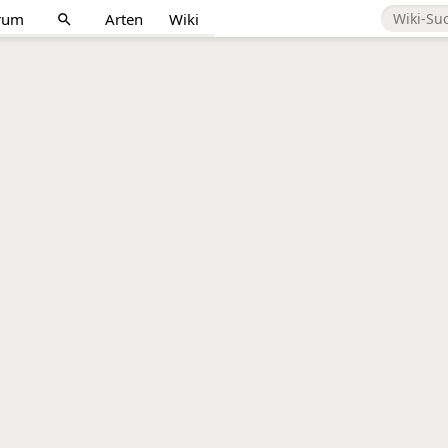
rum
Arten
Wiki
search