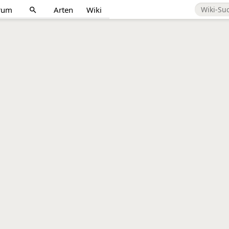
rum
Arten
Wiki
search