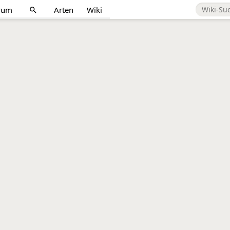
rum
Arten
Wiki
search