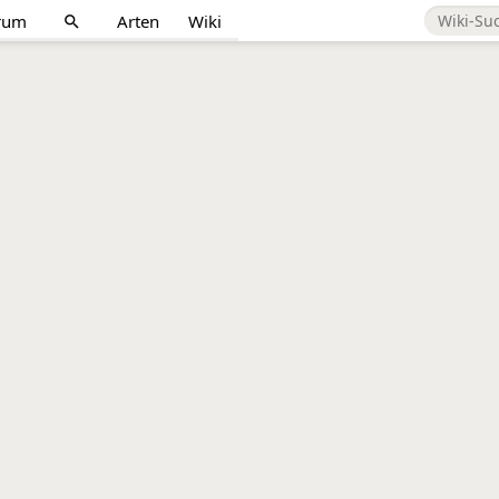
rum
Arten
Wiki
search