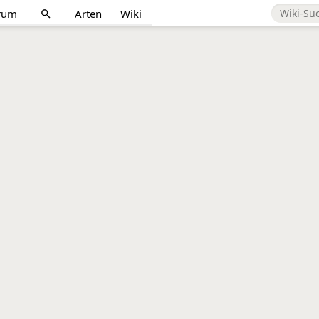
rum
Arten
Wiki
search