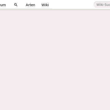
rum
Arten
Wiki
search