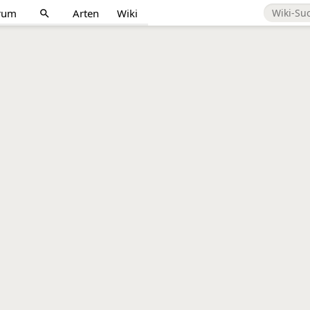
rum
Arten
Wiki
search