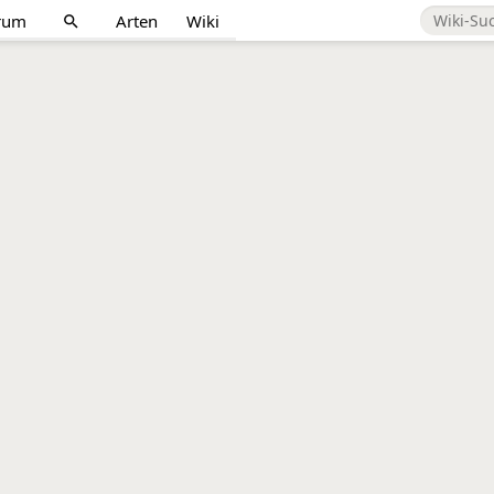
rum
Arten
Wiki
search