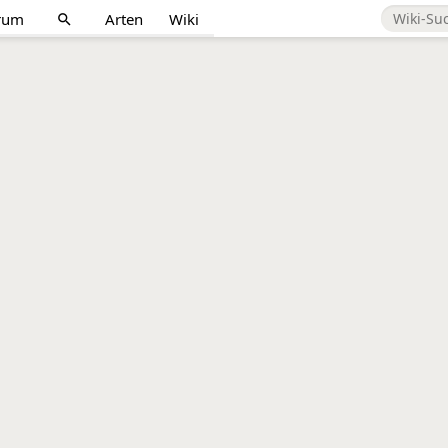
rum
Arten
Wiki
search