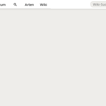
rum
Arten
Wiki
search