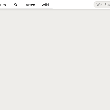
rum
Arten
Wiki
search