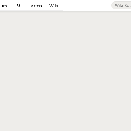
rum
Arten
Wiki
search