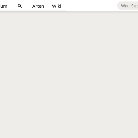
rum
Arten
Wiki
search