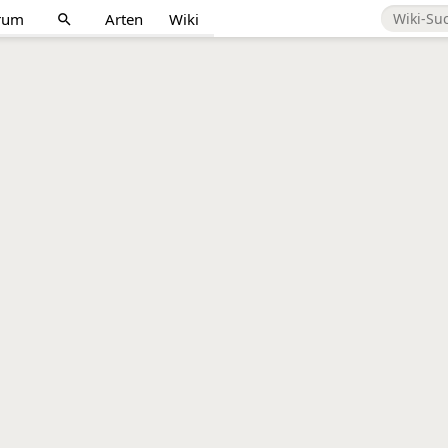
rum
Arten
Wiki
search