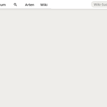
rum
Arten
Wiki
search