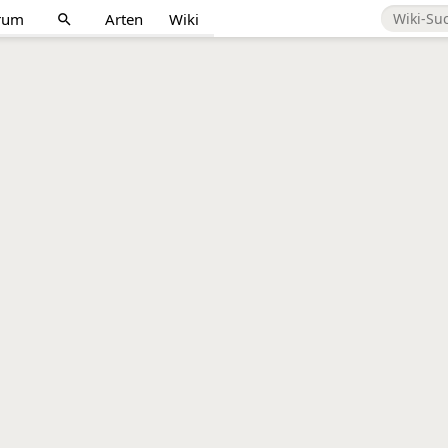
rum
Arten
Wiki
search