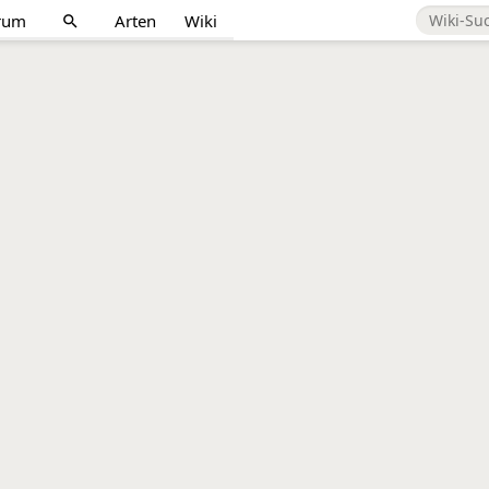
rum
Arten
Wiki
search