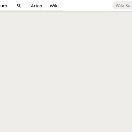
rum
Arten
Wiki
search