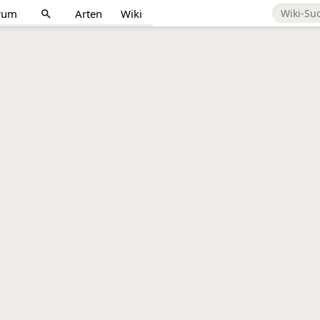
rum
Arten
Wiki
search