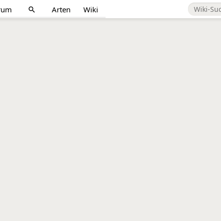
rum
Arten
Wiki
search