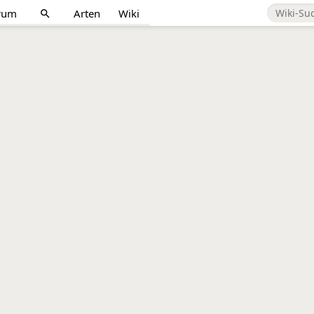
rum
Arten
Wiki
search