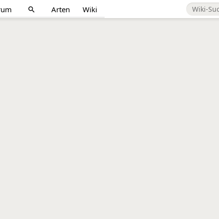
rum
Arten
Wiki
search